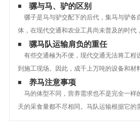
骡与马、驴的区别
骡子是马与驴交配下的后代，集马与驴各
体，在现代交通和农业工具尚未普及的时代
广泛的应用。说到骡子，很多人都知道它不
骡马队运输肩负的重任
有些交通極为不便，现代交通无法将工程
背后的原因吗？简言之，它在进行有性生殖
到施工现场。因此，成千上万吨的设备和材料
马队运输”肩负重任，将高山电塔的架设材料
养马注意事项
马的体型不同，营养需求也不是完全一样
等工程材料运上山。例如：1:砂石、水泥、
天的采食量都不尽相同。马队运输根据它的
以保证马的健康和匀称。（1）马眼位于头
面可达330～360度，只有尻部后方才超出它