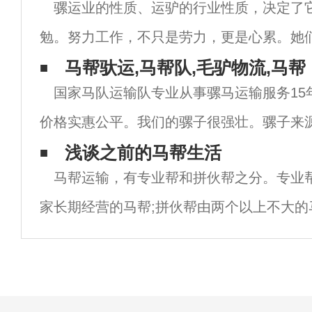
骡运业的性质、运驴的行业性质，决定了
勉。努力工作，不只是劳力，更是心累。她
复一年。应随时应对恶劣的自然环境和恶劣
马帮驮运,马帮队,毛驴物流,马帮
国家马队运输队专业从事骡马运输服务15
时机，把握时机，把握时机。显然，这远比
价格实惠公平。我们的骡子很强壮。骡子来
时，训练有素。能够完成人力无法完成的运输
浅谈之前的马帮生活
马帮运输，有专业帮和拼伙帮之分。专业
工程砾石材料.水泥.铁塔材料.绝缘物.瓷瓶
家长期经营的马帮;拼伙帮由两个以上不大的
属短期性质。在这个神秘的群体中，有规矩
说"行船走马三分命"，此