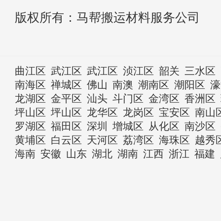
版权所有：马帮搬运材料服务公司
曲江区
武江区
武江区
浈江区
韶关
三水区
南海区
禅城区
佛山
南澳
潮南区
潮阳区
濠
龙湖区
金平区
汕头
斗门区
金湾区
香洲区
坪山区
坪山区
龙华区
龙岗区
宝安区
南山
罗湖区
福田区
深圳
增城区
从化区
南沙区
黄埔区
白云区
天河区
荔湾区
海珠区
越秀
海南
安徽
山东
湖北
湖南
江西
浙江
福建