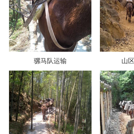
骡马队运输
山