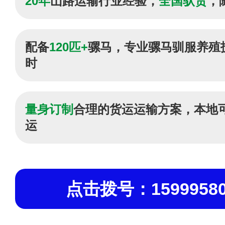
20年
山路运输行业经验，
全国驮货
，
配备
120匹+
骡马，专业骡马驯服养殖
时
量身订制
合理的货运运输方案，本地
运
点击拨号：15999580