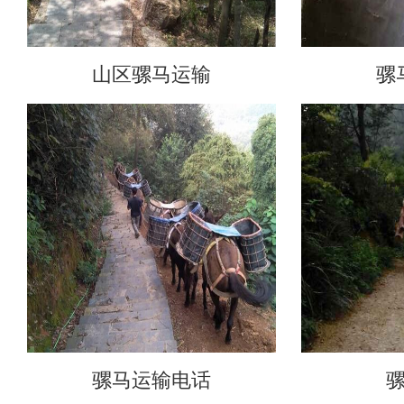
山区骡马运输
骡
骡马运输电话