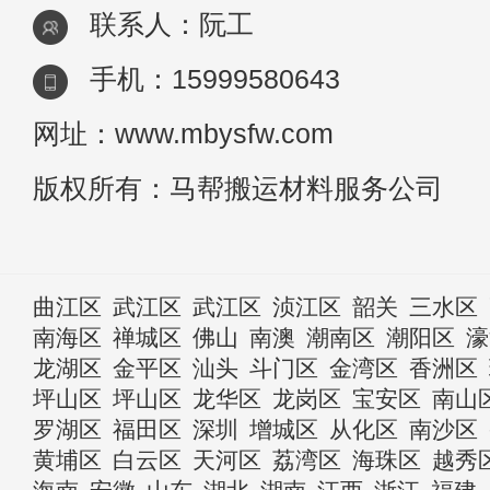
联系人：阮工
手机：15999580643
网址：www.mbysfw.com
版权所有：马帮搬运材料服务公司
曲江区
武江区
武江区
浈江区
韶关
三水区
南海区
禅城区
佛山
南澳
潮南区
潮阳区
濠
龙湖区
金平区
汕头
斗门区
金湾区
香洲区
坪山区
坪山区
龙华区
龙岗区
宝安区
南山
罗湖区
福田区
深圳
增城区
从化区
南沙区
黄埔区
白云区
天河区
荔湾区
海珠区
越秀