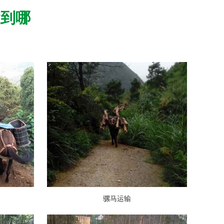
运到哪
骡马运输