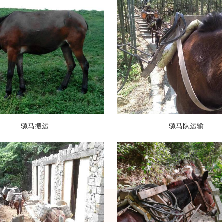
骡马搬运
骡马队运输