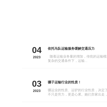
04
依托马队运输服务缓解交通压力
随着运输业务量的增加，传统的运输模
2023
复杂的交通条件下，运输...
03
骡子运输行业的性质！
骡运业的性质、运驴的行业性质，决定
2023
不只是劳力，更是心累。她们弃家出走，.