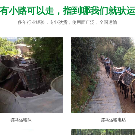
有小路可以走，指到哪我们就驮
多年行业经验，专业驮货，使用面广泛，全国运输
骡马运输队
骡马运输电话