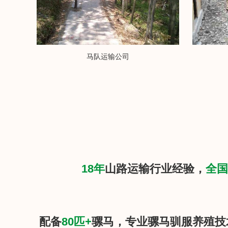
马队运输公司
18年
山路运输行业经验，
全国
配备
80匹+
骡马，专业骡马驯服养殖技