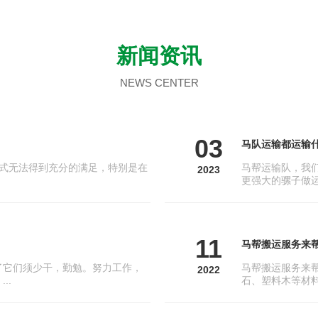
新闻资讯
NEWS CENTER
03
马队运输都运输
式无法得到充分的满足，特别是在
马帮运输队，我
2023
更强大的骡子做运
11
马帮搬运服务来
了它们须少干，勤勉。努力工作，
马帮搬运服务来
2022
..
石、塑料木等材料