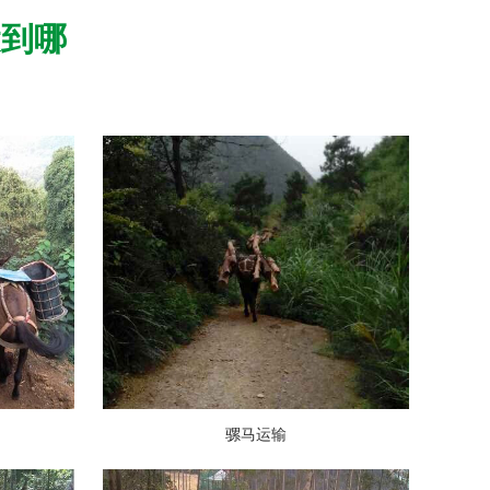
运到哪
骡马运输