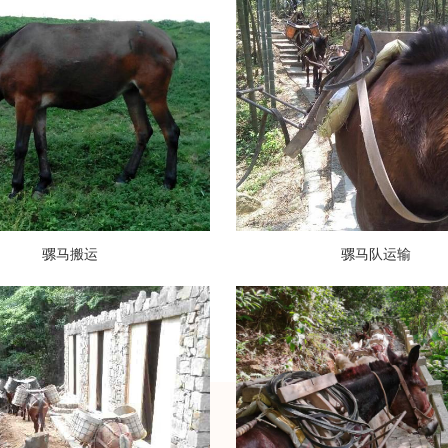
骡马搬运
骡马队运输