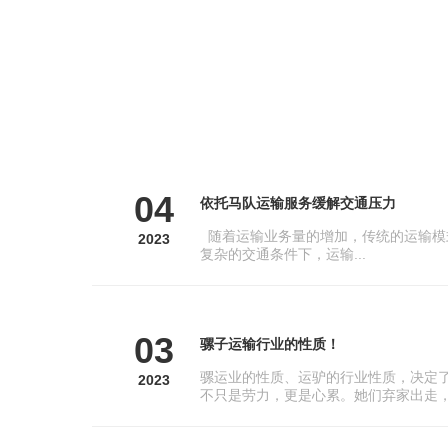
04
依托马队运输服务缓解交通压力
随着运输业务量的增加，传统的运输模
2023
复杂的交通条件下，运输...
03
骡子运输行业的性质！
骡运业的性质、运驴的行业性质，决定
2023
不只是劳力，更是心累。她们弃家出走，.