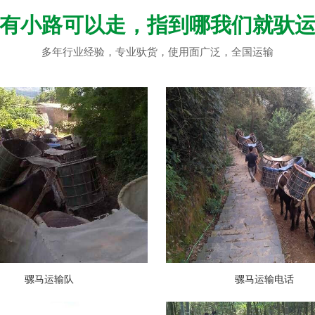
有小路可以走，指到哪我们就驮
多年行业经验，专业驮货，使用面广泛，全国运输
骡马运输队
骡马运输电话