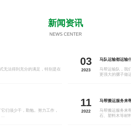
新闻资讯
NEWS CENTER
03
马队运输都运输
式无法得到充分的满足，特别是在
马帮运输队，我
2023
更强大的骡子做运
11
马帮搬运服务来
了它们须少干，勤勉。努力工作，
马帮搬运服务来
2022
..
石、塑料木等材料