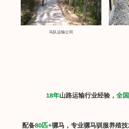
马队运输公司
18年
山路运输行业经验，
全国
配备
80匹+
骡马，专业骡马驯服养殖技